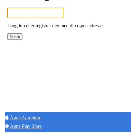
Logg inn eller registrer deg med din e-postadresse
Neste
Hold deg oppdatert på det som skjer der du
bor. Last ned Naborom.
Åpne App Store
Åpne Play Store