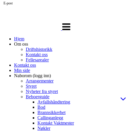
E-post
Veksle
navigasjon
Hjem
Om oss
Driftshistorikk
Kontakt oss
Fellesarealer
Kontakt oss
Min side
Naborom (logg inn)
Arrangementer
Styret
Nyheter fra styret
Beboerguide
Avfallshåndtering
Bod
Brannsikkerhet
Callinganlegg
Kontakt Vaktmester
Nøkler