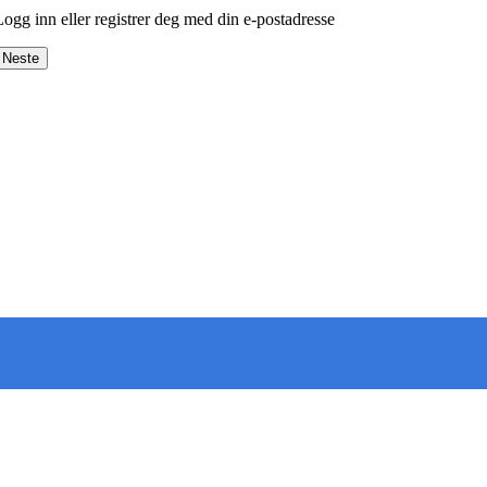
Logg inn eller registrer deg med din e-postadresse
Neste
 deg oppdatert på det som skjer der du bor. Last ned Nab