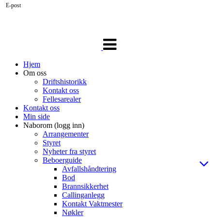
E-post
Veksle
navigasjon
Hjem
Om oss
Driftshistorikk
Kontakt oss
Fellesarealer
Kontakt oss
Min side
Naborom (logg inn)
Arrangementer
Styret
Nyheter fra styret
Beboerguide
Avfallshåndtering
Bod
Brannsikkerhet
Callinganlegg
Kontakt Vaktmester
Nøkler